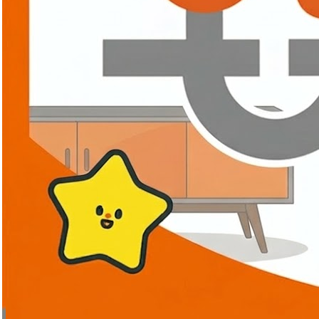
입점업체
바로가기
씰리침대/라인소파/다빈치세라믹침대