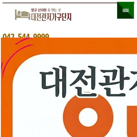
0
4
2
5
4
4
9
9
9
9
-
-
홈으로
온라인문의
블로그 바로가기