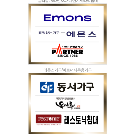
씰리침대/라인소파/다빈치세라믹침대
에몬스가구/파트너사무용가구