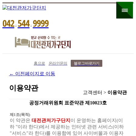
0
4
2
5
4
4
9
9
9
9
-
-
홈으로
온라인문의
블로그 바로가기
← 이전페이지로 이동
이용약관
고객센터 >
이용약관
공정거래위원회 표준약관 제10023호
제1조(목적)
이 약관은
대전관저가구단지
이 운영하는 홈페이지(이
하 ''이라 한다)에서 제공하는 인터넷 관련 서비스(이하
"서비스"라 한다)를 이용함에 있어 사이버몰과 이용자