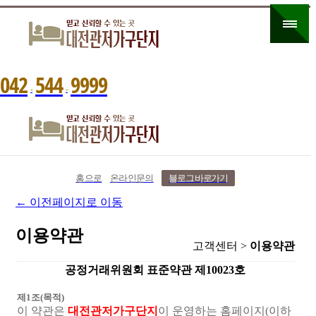
0
4
2
5
4
4
9
9
9
9
-
-
홈으로
온라인문의
블로그 바로가기
← 이전페이지로 이동
이용약관
고객센터 >
이용약관
공정거래위원회 표준약관 제10023호
제1조(목적)
이 약관은
대전관저가구단지
이 운영하는 홈페이지(이하