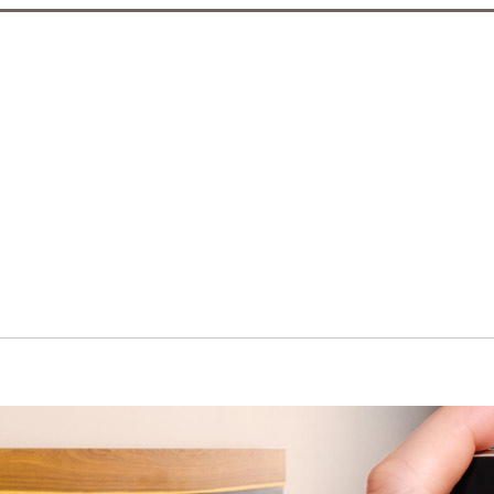
입점브랜드
공지사항/이벤트
설