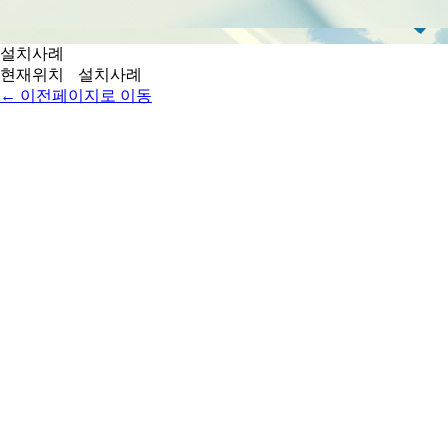
설치사례
현재위치
설치사례
← 이전페이지로 이동
금성침대/인까사
작성일 :
2025-10-30 11:23
이름 :
관리자
E-Mail
BBSFILEnomalphoto.jpg