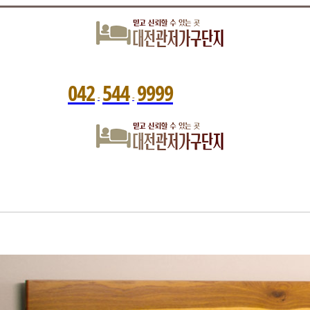
0
4
2
5
4
4
9
9
9
9
-
-
관저가구단지는?