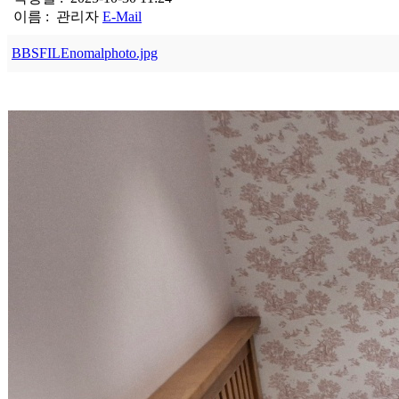
이름 :
관리자
E-Mail
BBSFILEnomalphoto.jpg