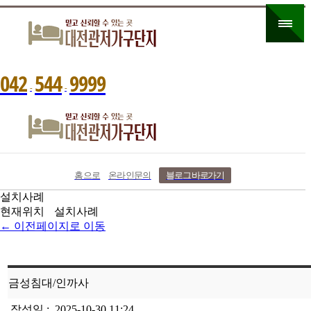
0
4
2
5
4
4
9
9
9
9
-
-
홈으로
온라인문의
블로그 바로가기
설치사례
현재위치
설치사례
← 이전페이지로 이동
금성침대/인까사
작성일 :
2025-10-30 11:24