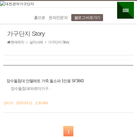
홈으로
온라인문의
블로그 바로가기
가구단지 Story
현재위치
설치사례
가구단지 Story
장수돌침대 안젤레토 가죽 돌소파 1인용 SF3843
장수돌침대/파로마가구 ..
관리자 2020-03-11 조회:484
1