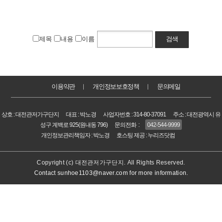
제목
내용
이름
검색
이용약관
개인정보보호정책
문의메일
｜
｜
상호 : 대전관저가구단지
대표 : 박노경
사업자번호 : 314-80-37091
주소 : 대전광역시 유
성구 계백로 925(원내동 796)
문의전화 :
042-544-9999
개인정보관리책임자 : 박노경
호스팅 제공 :
누리즈닷컴
Copyright (c) 대전관저가구단지. All Rights Reserved.
Contact sunhoe1103@naver.com for more information.