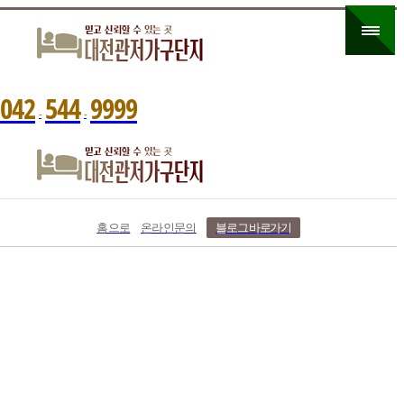
0
4
2
5
4
4
9
9
9
9
-
-
홈으로
온라인문의
블로그 바로가기