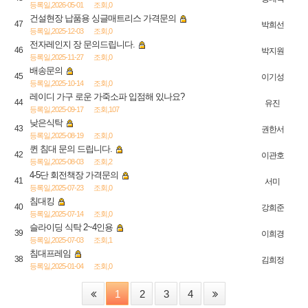
등록일,2026-05-01
조회,0
건설현장 납품용 싱글매트리스 가격문의
47
박희선
등록일,2025-12-03
조회,0
전자레인지 장 문의드립니다.
46
박지원
등록일,2025-11-27
조회,0
배송문의
45
이기성
등록일,2025-10-14
조회,0
레이디 가구 로운 가죽소파 입점해 있나요?
44
유진
등록일,2025-09-17
조회,107
낮은식탁
43
권한서
등록일,2025-08-19
조회,0
퀸 침대 문의 드립니다.
42
이관호
등록일,2025-08-03
조회,2
4-5단 회전책장 가격문의
41
서미
등록일,2025-07-23
조회,0
침대킹
40
강희준
등록일,2025-07-14
조회,0
슬라이딩 식탁 2~4인용
39
이희경
등록일,2025-07-03
조회,1
침대프레임
38
김희정
등록일,2025-01-04
조회,0
1
2
3
4