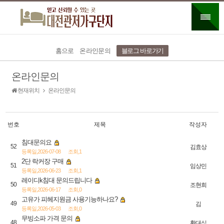
홈으로
온라인문의
블로그 바로가기
온라인문의
현재위치
온라인문의
번호
제목
작성자
침대문의요
52
김효상
등록일,2026-07-08
조회,1
2단 락커장 구매
51
임상민
등록일,2026-06-23
조회,1
레이디k침대 문의드립니다
50
조현희
등록일,2026-06-17
조회,0
고유가 피헤지원금 사용기능하나요?
49
김
등록일,2026-05-03
조회,0
무빙소파 가격 문의
48
황대식