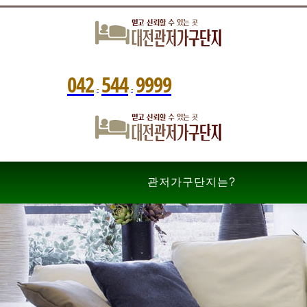
0
4
2
5
4
4
9
9
9
9
-
-
관저가구단지는?