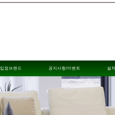
입점브랜드
공지사항/이벤트
설