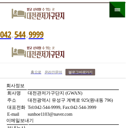
0
4
2
5
4
4
9
9
9
9
-
-
홈으로
온라인문의
블로그 바로가기
회사정보
회사명
대전관저가구단지 (GWAN)
주소
대전광역시 유성구 계백로 925(원내동 796)
대표전화
Tel:042-544-9999, Fax:042-544-3999
E-mail
sunhoe1103@naver.com
이메일보내기
보내는사