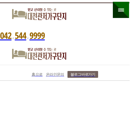
0
4
2
5
4
4
9
9
9
9
-
-
홈으로
온라인문의
블로그 바로가기