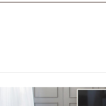
입점브랜드
공지사항/이벤트
설