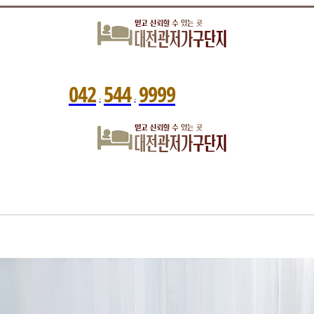
0
4
2
5
4
4
9
9
9
9
-
-
관저가구단지는?