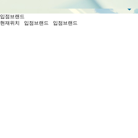
입점브랜드
현재위치
입점브랜드
입점브랜드
에쉴리 아울렛 편집샵
대표전화 :
042-542-1117
주요품목 : 수입가구, 소품등
상세보기
위치보기