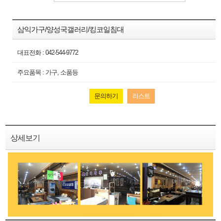
삼익가구/양성국갤러리/킹코일침대
대표전화 :
042-544-9772
주요품목 : 가구, 소품등
문의하기
리스트
상세보기