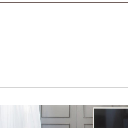
입점브랜드
공지사항/이벤트
설