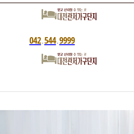
0
4
2
5
4
4
9
9
9
9
-
-
관저가구단지는?