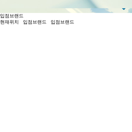
입점브랜드
현재위치
입점브랜드
입점브랜드
장인가구
대표전화 :
042-545-8918
주요품목 : 가구, 침대 등