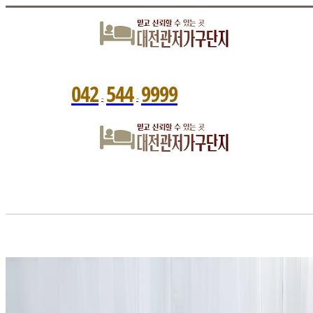
0
4
2
5
4
4
9
9
9
9
-
-
관저가구단지는?