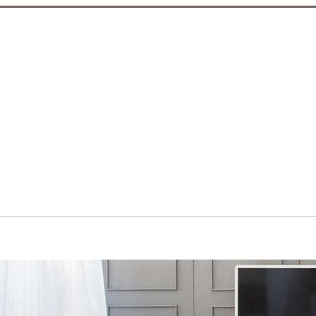
입점브랜드
공지사항/이벤트
설