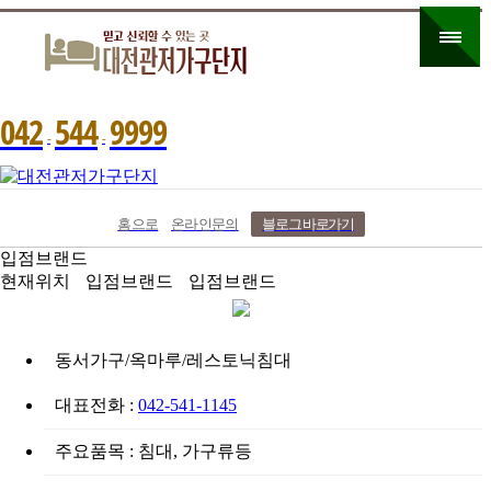
0
4
2
5
4
4
9
9
9
9
-
-
홈으로
온라인문의
블로그 바로가기
입점브랜드
현재위치
입점브랜드
입점브랜드
동서가구/옥마루/레스토닉침대
대표전화 :
042-541-1145
주요품목 : 침대, 가구류등