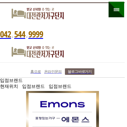
0
4
2
5
4
4
9
9
9
9
-
-
홈으로
온라인문의
블로그 바로가기
입점브랜드
현재위치
입점브랜드
입점브랜드