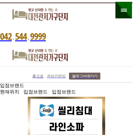
0
4
2
5
4
4
9
9
9
9
-
-
홈으로
온라인문의
블로그 바로가기
입점브랜드
현재위치
입점브랜드
입점브랜드