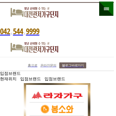
0
4
2
5
4
4
9
9
9
9
-
-
홈으로
온라인문의
블로그 바로가기
입점브랜드
현재위치
입점브랜드
입점브랜드