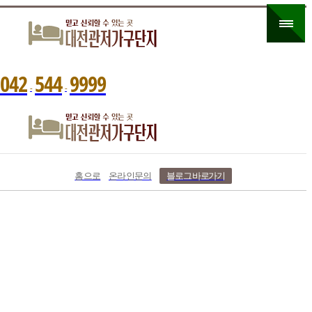
0
4
2
5
4
4
9
9
9
9
-
-
홈으로
온라인문의
블로그 바로가기